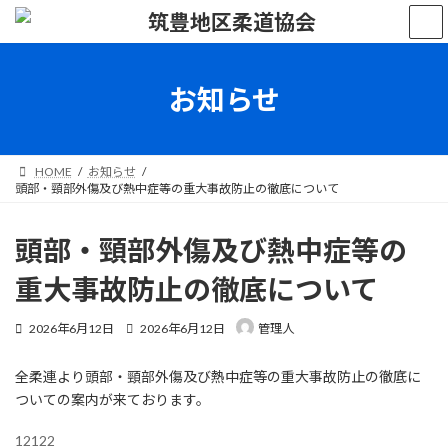
コ
ナ
ン
ビ
テ
ゲ
ン
ー
ツ
シ
お知らせ
へ
ョ
ス
ン
キ
に
ッ
移
HOME
お知らせ
プ
動
頭部・頸部外傷及び熱中症等の重大事故防止の徹底について
頭部・頸部外傷及び熱中症等の
重大事故防止の徹底について
最
2026年6月12日
2026年6月12日
管理人
終
更
全柔連より頭部・頸部外傷及び熱中症等の重大事故防止の徹底に
新
日
ついての案内が来ております。
時
:
12122