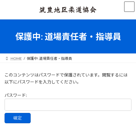
コ
ナ
ン
ビ
テ
ゲ
ン
ー
ツ
シ
へ
ョ
保護中: 道場責任者・指導員
ス
ン
キ
に
ッ
移
プ
動
HOME
保護中: 道場責任者・指導員
このコンテンツはパスワードで保護されています。閲覧するには
以下にパスワードを入力してください。
パスワード: