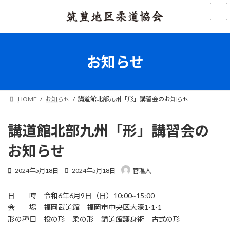
コ
ナ
ン
ビ
テ
ゲ
ン
ー
ツ
シ
へ
ョ
お知らせ
ス
ン
キ
に
ッ
移
プ
動
HOME
お知らせ
講道館北部九州「形」講習会のお知らせ
講道館北部九州「形」講習会の
お知らせ
最
2024年5月18日
2024年5月18日
管理人
終
更
日 時 令和6年6月9日（日）10:00~15:00
新
日
会 場 福岡武道館 福岡市中央区大濠1-1-1
時
形の種目 投の形 柔の形 講道館護身術 古式の形
: